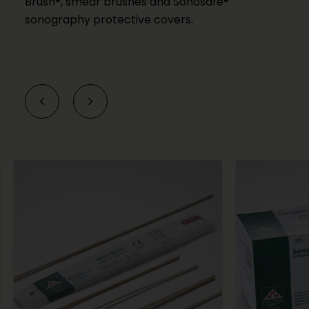
Brush®, smear brushes and Sonosafe®
sonography protective covers.