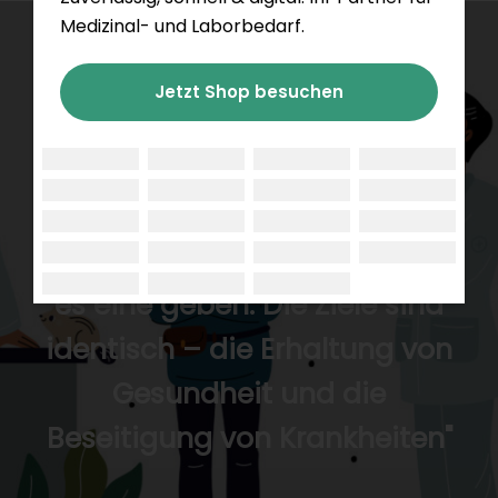
Medizinal- und Laborbedarf.
Jetzt Shop besuchen
Zwischen Tier und
menschlicher Medizin gibt es
keine Trennlinie – noch sollte
es eine geben. Die Ziele sind
identisch – die Erhaltung von
Gesundheit und die
Beseitigung von Krankheiten