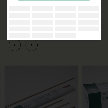
weltweit zum Einsatz wie z. B. Steristopfen®,
Gyno Brush®, Abstrichbürsten und
Sonographie-Schutzhüllen Sonosafe®.