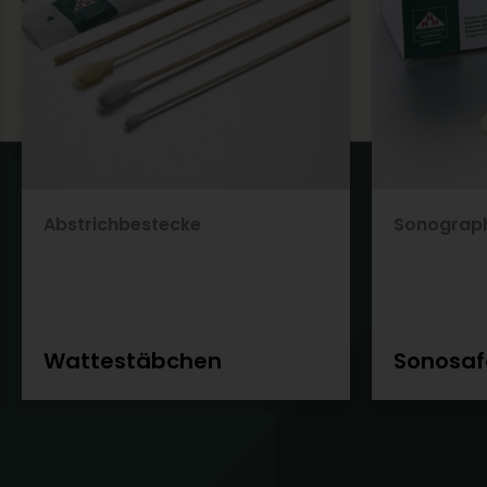
Abstrichbestecke
Sonograph
Wattestäbchen
Sonosaf